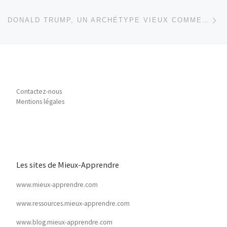
Ar
DONALD TRUMP, UN ARCHÉTYPE VIEUX COMME LE MONDE
Contactez-nous
Mentions légales
Les sites de Mieux-Apprendre
www.mieux-apprendre.com
www.ressources.mieux-apprendre.com
www.blog.mieux-apprendre.com