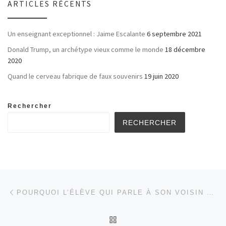
ARTICLES RÉCENTS
Un enseignant exceptionnel : Jaime Escalante
6 septembre 2021
Donald Trump, un archétype vieux comme le monde
18 décembre
2020
Quand le cerveau fabrique de faux souvenirs
19 juin 2020
Rechercher
RECHERCHER
Parcourir les articles
Article précédent
POURQUOI L’ÉLÈVE QUI PARLE À SON VOISIN DE CLASSE A (PEUT-ÊTRE) RAISON DE LE FAIRE – PARTIE 2
RETOUR À LA LISTE DES