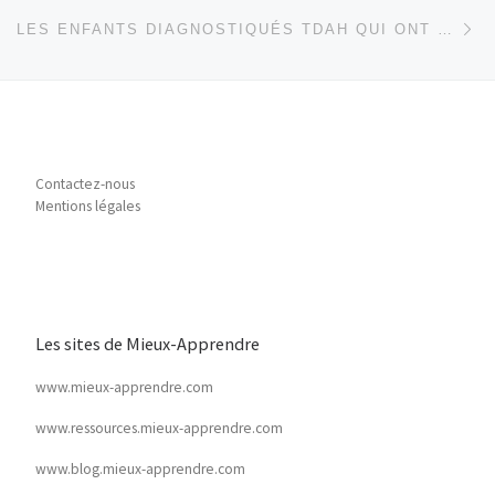
Ar
LES ENFANTS DIAGNOSTIQUÉS TDAH QUI ONT ÉCHAPPÉ À LA RITALINE
Contactez-nous
Mentions légales
Les sites de Mieux-Apprendre
www.mieux-apprendre.com
www.ressources.mieux-apprendre.com
www.blog.mieux-apprendre.com