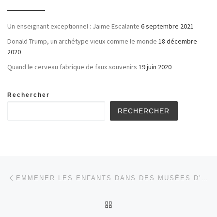
Un enseignant exceptionnel : Jaime Escalante
6 septembre 2021
Donald Trump, un archétype vieux comme le monde
18 décembre
2020
Quand le cerveau fabrique de faux souvenirs
19 juin 2020
Rechercher
RECHERCHER
Parcourir les articles
Article précédent
EMMENER LES ENFANTS DANS DES MUSÉES D’ARTS DÉVELOPPE L’EMPATHIE, LA PENSÉE CRITIQUE ET LA TOLÉRANCE
RETOUR À LA LISTE DES