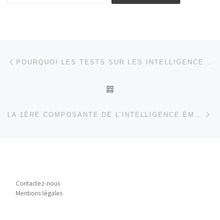
Parcourir les articles
Article précédent
POURQUOI LES TESTS SUR LES INTELLIGENCES MULTIPLES SONT INAPPROPRIÉS
RETOUR À LA LISTE DES
Ar
LA 1ÈRE COMPOSANTE DE L’INTELLIGENCE ÉMOTIONNELLE
Contactez-nous
Mentions légales