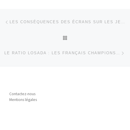
Parcourir les articles
Article précédent
LES CONSÉQUENCES DES ÉCRANS SUR LES JEUNES ENFANTS : LE CRI D’ALARME DES CHERCHEURS – PARTIE 4
RETOUR À LA LISTE DES
Ar
LE RATIO LOSADA : LES FRANÇAIS CHAMPIONS DU MONDE DE LA NÉGATIVITÉ ?
Contactez-nous
Mentions légales