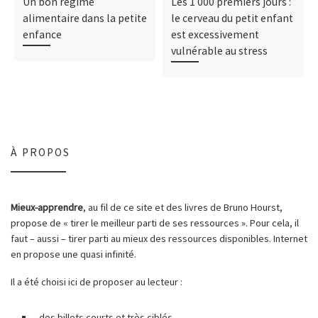
Un bon régime
Les 1 000 premiers jours :
alimentaire dans la petite
le cerveau du petit enfant
enfance
est excessivement
vulnérable au stress
À PROPOS
Mieux-apprendre
, au fil de ce site et des livres de Bruno Hourst,
propose de « tirer le meilleur parti de ses ressources ». Pour cela, il
faut – aussi – tirer parti au mieux des ressources disponibles. Internet
en propose une quasi infinité.
Il a été choisi ici de proposer au lecteur :
des billets courts et très ciblés,