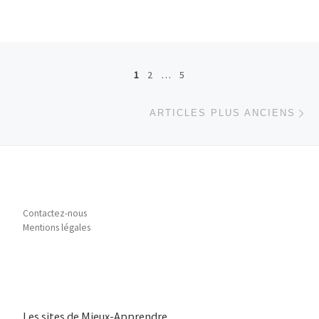
Navigation dans les articles
1
2
…
5
Ar
ARTICLES PLUS ANCIENS
Contactez-nous
Mentions légales
Les sites de Mieux-Apprendre